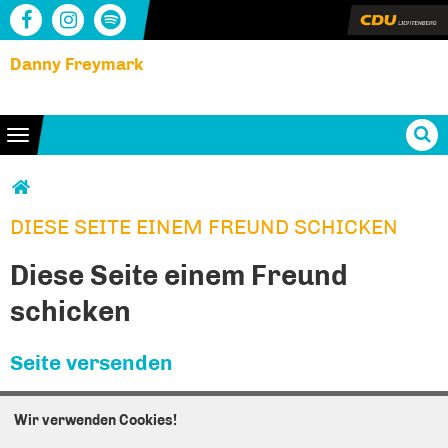
Danny Freymark
Toggle navigation
Sie sind hier
DIESE SEITE EINEM FREUND SCHICKEN
DIESE SEITE EINEM FREUND SCHICKEN
Diese Seite einem Freund
schicken
Seite versenden
Vielen Dank, dass Sie die Inhalte unserer Homepage
Wir verwenden Cookies!
weiterempfehlen.