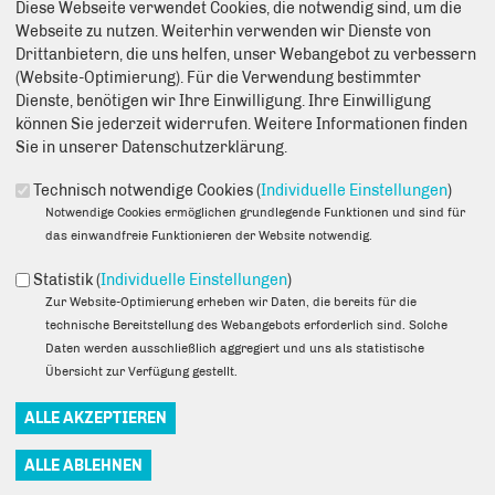
Diese Webseite verwendet Cookies, die notwendig sind, um die
Anmerkung: Ihre E-Mail-Adresse wird benötigt um die Personen,
Webseite zu nutzen. Weiterhin verwenden wir Dienste von
denen Sie die Seite weiterempfehlen, zu informieren, von wem die
Drittanbietern, die uns helfen, unser Webangebot zu verbessern
Empfehlung kommt, und dass es kein Spam ist.
(Website-Optimierung). Für die Verwendung bestimmter
Dienste, benötigen wir Ihre Einwilligung. Ihre Einwilligung
Das mit * gekennzeichnete Feld ist ein Pflichtfeld.
können Sie jederzeit widerrufen. Weitere Informationen finden
Eigene E-Mail-Adresse
*
Sie in unserer Datenschutzerklärung.
Technisch notwendige Cookies (
Individuelle Einstellungen
)
Notwendige Cookies ermöglichen grundlegende Funktionen und sind für
Eigener Name
*
das einwandfreie Funktionieren der Website notwendig.
Statistik (
Individuelle Einstellungen
)
Zur Website-Optimierung erheben wir Daten, die bereits für die
Senden an
*
technische Bereitstellung des Webangebots erforderlich sind. Solche
Daten werden ausschließlich aggregiert und uns als statistische
Übersicht zur Verfügung gestellt.
Sie können mehrere Empfänger mit Komma getrennt eingeben.