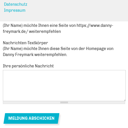
Sie leiten den folgenden Inhalt weiter
Datenschutz
Die Woche des Abgeordneten - KW 24
Impressum
Nachrichtenbetreff
(Ihr Name) möchte Ihnen eine Seite von https://www.danny-
freymark.de/ weiterempfehlen
Nachrichten-Textkörper
(Ihr Name) möchte Ihnen diese Seite von der Homepage von
Danny Freymark weiterempfehlen.
Ihre persönliche Nachricht