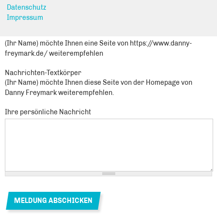
Sie leiten den folgenden Inhalt weiter
Datenschutz
Kleidertausch und Spendenaktion für Bedürftige
Impressum
Nachrichtenbetreff
(Ihr Name) möchte Ihnen eine Seite von https://www.danny-
freymark.de/ weiterempfehlen
Nachrichten-Textkörper
(Ihr Name) möchte Ihnen diese Seite von der Homepage von
Danny Freymark weiterempfehlen.
Ihre persönliche Nachricht