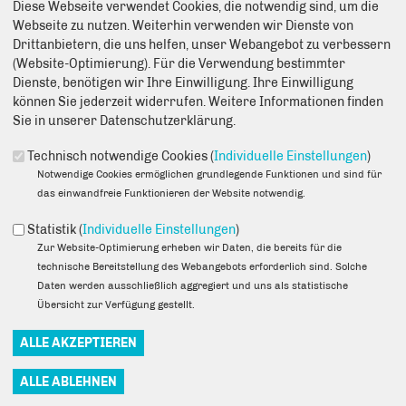
Diese Webseite verwendet Cookies, die notwendig sind, um die
Anmerkung: Ihre E-Mail-Adresse wird benötigt um die Personen,
Webseite zu nutzen. Weiterhin verwenden wir Dienste von
denen Sie die Seite weiterempfehlen, zu informieren, von wem die
Drittanbietern, die uns helfen, unser Webangebot zu verbessern
Empfehlung kommt, und dass es kein Spam ist.
(Website-Optimierung). Für die Verwendung bestimmter
Dienste, benötigen wir Ihre Einwilligung. Ihre Einwilligung
Das mit * gekennzeichnete Feld ist ein Pflichtfeld.
können Sie jederzeit widerrufen. Weitere Informationen finden
Eigene E-Mail-Adresse
*
Sie in unserer Datenschutzerklärung.
Technisch notwendige Cookies (
Individuelle Einstellungen
)
Notwendige Cookies ermöglichen grundlegende Funktionen und sind für
Eigener Name
*
das einwandfreie Funktionieren der Website notwendig.
Statistik (
Individuelle Einstellungen
)
Zur Website-Optimierung erheben wir Daten, die bereits für die
Senden an
*
technische Bereitstellung des Webangebots erforderlich sind. Solche
Daten werden ausschließlich aggregiert und uns als statistische
Übersicht zur Verfügung gestellt.
Sie können mehrere Empfänger mit Komma getrennt eingeben.