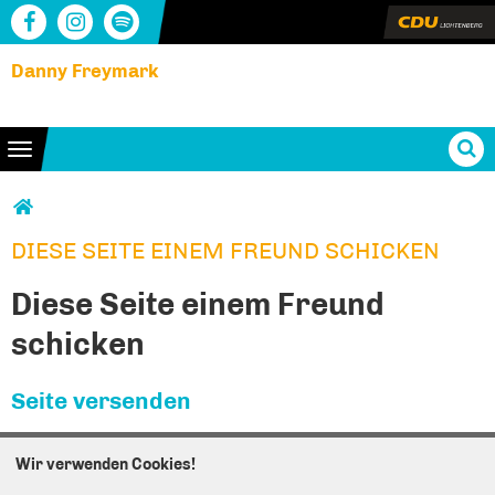
Danny Freymark
Toggle navigation
Sie sind hier
DIESE SEITE EINEM FREUND SCHICKEN
DIESE SEITE EINEM FREUND SCHICKEN
Diese Seite einem Freund
schicken
Seite versenden
Vielen Dank, dass Sie die Inhalte unserer Homepage
Wir verwenden Cookies!
weiterempfehlen.