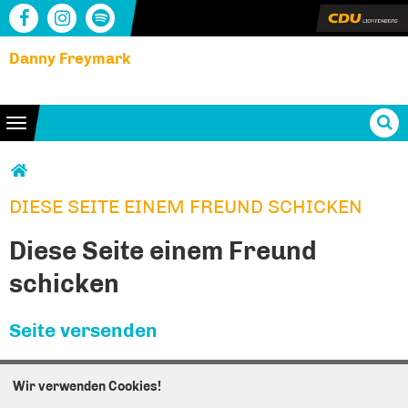
Danny Freymark
Toggle navigation
Sie sind hier
DIESE SEITE EINEM FREUND SCHICKEN
DIESE SEITE EINEM FREUND SCHICKEN
Diese Seite einem Freund
schicken
Seite versenden
Vielen Dank, dass Sie die Inhalte unserer Homepage
Wir verwenden Cookies!
weiterempfehlen.