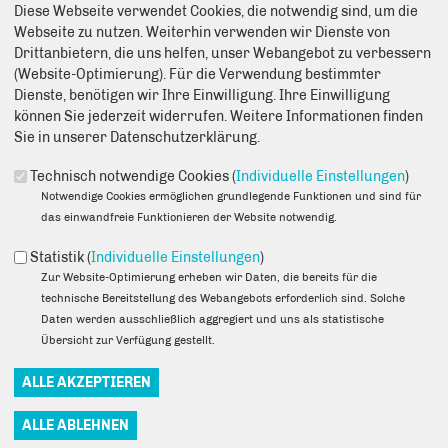
Diese Webseite verwendet Cookies, die notwendig sind, um die
Anmerkung: Ihre E-Mail-Adresse wird benötigt um die Personen,
Webseite zu nutzen. Weiterhin verwenden wir Dienste von
denen Sie die Seite weiterempfehlen, zu informieren, von wem die
Drittanbietern, die uns helfen, unser Webangebot zu verbessern
Empfehlung kommt, und dass es kein Spam ist.
(Website-Optimierung). Für die Verwendung bestimmter
Das mit * gekennzeichnete Feld ist ein Pflichtfeld.
Dienste, benötigen wir Ihre Einwilligung. Ihre Einwilligung
können Sie jederzeit widerrufen. Weitere Informationen finden
Eigene E-Mail-Adresse
*
Sie in unserer Datenschutzerklärung.
Technisch notwendige Cookies (
Individuelle Einstellungen
)
Notwendige Cookies ermöglichen grundlegende Funktionen und sind für
Eigener Name
*
das einwandfreie Funktionieren der Website notwendig.
Statistik (
Individuelle Einstellungen
)
Senden an
*
Zur Website-Optimierung erheben wir Daten, die bereits für die
technische Bereitstellung des Webangebots erforderlich sind. Solche
Daten werden ausschließlich aggregiert und uns als statistische
Übersicht zur Verfügung gestellt.
Sie können mehrere Empfänger mit Komma getrennt eingeben.