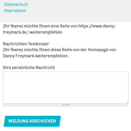
Sie leiten den folgenden Inhalt weiter
Datenschutz
Mit Videotechnik gegen Vandalismus und Kriminalität
Impressum
Nachrichtenbetreff
(Ihr Name) möchte Ihnen eine Seite von https://www.danny-
freymark.de/ weiterempfehlen
Nachrichten-Textkörper
(Ihr Name) möchte Ihnen diese Seite von der Homepage von
Danny Freymark weiterempfehlen.
Ihre persönliche Nachricht