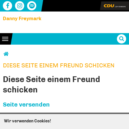
Danny Freymark
Toggle navigation
Sie sind hier
DIESE SEITE EINEM FREUND SCHICKEN
DIESE SEITE EINEM FREUND SCHICKEN
Diese Seite einem Freund
schicken
Seite versenden
Vielen Dank, dass Sie die Inhalte unserer Homepage
Wir verwenden Cookies!
weiterempfehlen.