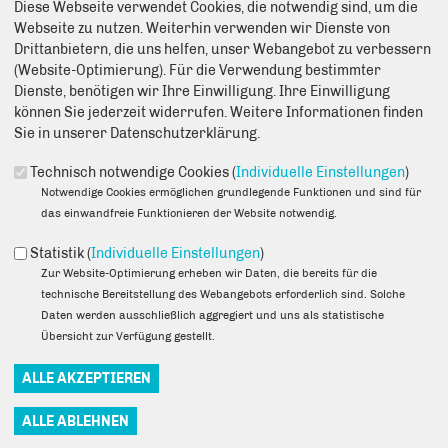
Diese Webseite verwendet Cookies, die notwendig sind, um die
Anmerkung: Ihre E-Mail-Adresse wird benötigt um die Personen,
Webseite zu nutzen. Weiterhin verwenden wir Dienste von
denen Sie die Seite weiterempfehlen, zu informieren, von wem die
Drittanbietern, die uns helfen, unser Webangebot zu verbessern
Empfehlung kommt, und dass es kein Spam ist.
(Website-Optimierung). Für die Verwendung bestimmter
Dienste, benötigen wir Ihre Einwilligung. Ihre Einwilligung
Das mit * gekennzeichnete Feld ist ein Pflichtfeld.
können Sie jederzeit widerrufen. Weitere Informationen finden
Eigene E-Mail-Adresse
*
Sie in unserer Datenschutzerklärung.
Technisch notwendige Cookies (
Individuelle Einstellungen
)
Notwendige Cookies ermöglichen grundlegende Funktionen und sind für
Eigener Name
*
das einwandfreie Funktionieren der Website notwendig.
Statistik (
Individuelle Einstellungen
)
Zur Website-Optimierung erheben wir Daten, die bereits für die
Senden an
*
technische Bereitstellung des Webangebots erforderlich sind. Solche
Daten werden ausschließlich aggregiert und uns als statistische
Übersicht zur Verfügung gestellt.
Sie können mehrere Empfänger mit Komma getrennt eingeben.