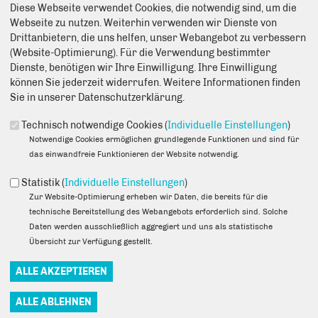
Diese Webseite verwendet Cookies, die notwendig sind, um die
Anmerkung: Ihre E-Mail-Adresse wird benötigt um die Personen,
Webseite zu nutzen. Weiterhin verwenden wir Dienste von
denen Sie die Seite weiterempfehlen, zu informieren, von wem die
Drittanbietern, die uns helfen, unser Webangebot zu verbessern
Empfehlung kommt, und dass es kein Spam ist.
(Website-Optimierung). Für die Verwendung bestimmter
Das mit * gekennzeichnete Feld ist ein Pflichtfeld.
Dienste, benötigen wir Ihre Einwilligung. Ihre Einwilligung
können Sie jederzeit widerrufen. Weitere Informationen finden
Eigene E-Mail-Adresse
*
Sie in unserer Datenschutzerklärung.
Technisch notwendige Cookies (
Individuelle Einstellungen
)
Notwendige Cookies ermöglichen grundlegende Funktionen und sind für
Eigener Name
*
das einwandfreie Funktionieren der Website notwendig.
Statistik (
Individuelle Einstellungen
)
Senden an
*
Zur Website-Optimierung erheben wir Daten, die bereits für die
technische Bereitstellung des Webangebots erforderlich sind. Solche
Daten werden ausschließlich aggregiert und uns als statistische
Übersicht zur Verfügung gestellt.
Sie können mehrere Empfänger mit Komma getrennt eingeben.