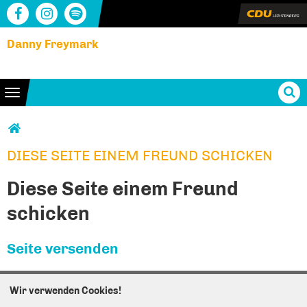
Danny Freymark
Toggle navigation
Sie sind hier
DIESE SEITE EINEM FREUND SCHICKEN
DIESE SEITE EINEM FREUND SCHICKEN
Diese Seite einem Freund
schicken
Seite versenden
Vielen Dank, dass Sie die Inhalte unserer Homepage
Wir verwenden Cookies!
weiterempfehlen.