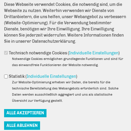
Anmerkung: Ihre E-Mail-Adresse wird benötigt um die Personen,
Diese Webseite verwendet Cookies, die notwendig sind, um die
denen Sie die Seite weiterempfehlen, zu informieren, von wem die
Webseite zu nutzen. Weiterhin verwenden wir Dienste von
Empfehlung kommt, und dass es kein Spam ist.
Drittanbietern, die uns helfen, unser Webangebot zu verbessern
(Website-Optimierung). Für die Verwendung bestimmter
Das mit * gekennzeichnete Feld ist ein Pflichtfeld.
Dienste, benötigen wir Ihre Einwilligung. Ihre Einwilligung
können Sie jederzeit widerrufen. Weitere Informationen finden
Eigene E-Mail-Adresse
*
Sie in unserer Datenschutzerklärung.
Technisch notwendige Cookies (
Individuelle Einstellungen
)
Notwendige Cookies ermöglichen grundlegende Funktionen und sind für
Eigener Name
*
das einwandfreie Funktionieren der Website notwendig.
Statistik (
Individuelle Einstellungen
)
Senden an
*
Zur Website-Optimierung erheben wir Daten, die bereits für die
technische Bereitstellung des Webangebots erforderlich sind. Solche
Daten werden ausschließlich aggregiert und uns als statistische
Übersicht zur Verfügung gestellt.
Sie können mehrere Empfänger mit Komma getrennt eingeben.