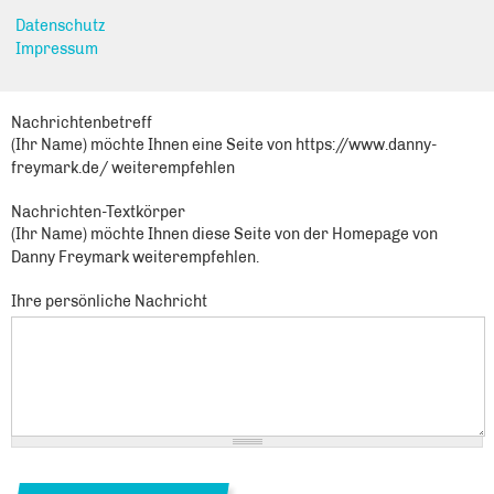
Sie leiten den folgenden Inhalt weiter
Datenschutz
Zweites Informationsschreiben zur Corona Krise - Prof. Dr.
Impressum
Martin Pätzold und Danny Freymark unterstützen mit
Schutzmasken für den Alltagsgebrauch
Nachrichtenbetreff
(Ihr Name) möchte Ihnen eine Seite von https://www.danny-
freymark.de/ weiterempfehlen
Nachrichten-Textkörper
(Ihr Name) möchte Ihnen diese Seite von der Homepage von
Danny Freymark weiterempfehlen.
Ihre persönliche Nachricht