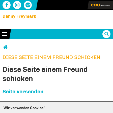
Danny Freymark
Toggle navigation
Sie sind hier
DIESE SEITE EINEM FREUND SCHICKEN
DIESE SEITE EINEM FREUND SCHICKEN
Diese Seite einem Freund
schicken
Seite versenden
Vielen Dank, dass Sie die Inhalte unserer Homepage
weiterempfehlen.
Wir verwenden Cookies!