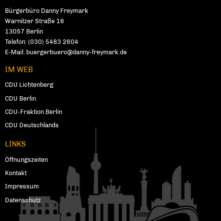
Fußbereich
Bürgerbüro Danny Freymark
Warnitzer Straße 16
13057
Ber­lin
Telefon:
(030) 5483 2604
E-Mail:
buergerbuero@danny-freymark.de
IM WEB
CDU Lichtenberg
CDU Berlin
CDU-Fraktion Berlin
CDU Deutschlands
LINKS
Öffnungszeiten
Kontakt
Impressum
Datenschutz