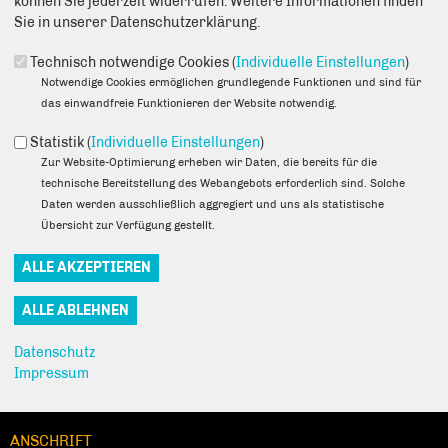
können Sie jederzeit widerrufen. Weitere Informationen finden
Sie in unserer Datenschutzerklärung.
Technisch notwendige Cookies (
Individuelle Einstellungen
)
Notwendige Cookies ermöglichen grundlegende Funktionen und sind für
06.01.2022
das einwandfreie Funktionieren der Website notwendig.
Will­kom­men in 2022! Auch im neu­en Jahr lesen und kom­men­tie­
Statistik (
Individuelle Einstellungen
)
ren wir wie­der die
Ber­li­ner Woche
. Die­ses Mal geht es u.a. um
Zur Website-Optimierung erheben wir Daten, die bereits für die
den ÖPNV-Aus­bau für Hohen­schön­hau­sen und die Zukunft der
technische Bereitstellung des Webangebots erforderlich sind. Solche
Orts­um­fah­rung Mal­chow. Außer­dem wer­den Fotos für das 50-
Daten werden ausschließlich aggregiert und uns als statistische
jäh­ri­ge Jubi­lä­um des Orts­teils Fenn­pfuhl gesucht und in der
Übersicht zur Verfügung gestellt.
Anna-Seg­hers-Biblio­thek gibt es eine neue Kunst­aus­stel­lung zu
bestau­nen. Wie immer ger­ne rein­le­sen und rein­schau­en.
Empfehlen Sie uns!
Datenschutz
Impressum
ANSCHRIFT