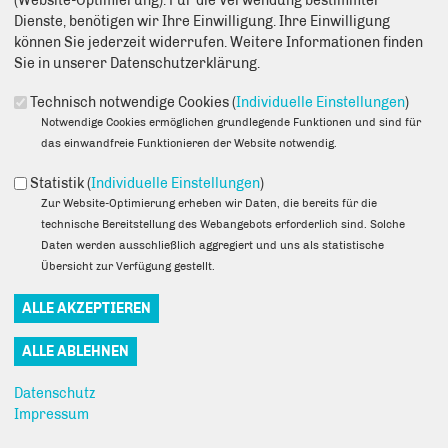
(Website-Optimierung). Für die Verwendung bestimmter
Dienste, benötigen wir Ihre Einwilligung. Ihre Einwilligung
können Sie jederzeit widerrufen. Weitere Informationen finden
Sie in unserer Datenschutzerklärung.
17.12.2015
Technisch notwendige Cookies (
Individuelle Einstellungen
)
Notwendige Cookies ermöglichen grundlegende Funktionen und sind für
Lange angekündigt und nun auch endlich eröffnet wurde der
das einwandfreie Funktionieren der Website notwendig.
sogenannte erste Pflegestützpunkt in Hohenschönhausen durch
Staatssekretär Dirk Gerstle (CDU).
Statistik (
Individuelle Einstellungen
)
Am Standort erhalten Menschen Informationen rund ums älter
Zur Website-Optimierung erheben wir Daten, die bereits für die
werden. Gemeinsam werden unter anderem Hilfepläne erstellt
technische Bereitstellung des Webangebots erforderlich sind. Solche
und auch die Finanzierung zusätzlicher Bedarfe kann besprochen
Daten werden ausschließlich aggregiert und uns als statistische
werden. Erreichbar ist der Stützpunkt mit seiner
Übersicht zur Verfügung gestellt.
Ansprechpartnerin Frau Georg in der Woldegker Straße 5,
13059 Berlin im Seniorenheim der Volkssolidarität »Helmut-
Böttcher-Haus«. Telefonisch können Sie sich unter (030) 2398
0208 an den Anlaufpunkt wenden. Die Beratungen sind
kostenfrei. Die Eröffnung des dritten Pflegestützpunktes im
Bezirk Lichtenberg wurde seit Jahren von Vertretern aller
Datenschutz
politischen Parteien gefordert. Hierbei ging es den Beteiligten um
Impressum
die effektive Unterstützung Pflegebedürftiger, aber auch um eine