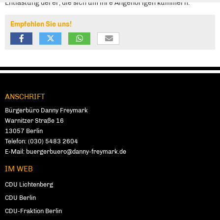
Entlastung derer, die sich um ihre Angehörigen kümmern.
Empfehlen Sie uns!
ANSCHRIFT
Fußbereich
Bürgerbüro Danny Freymark
Warnitzer Straße 16
13057
Ber­lin
Telefon:
(030) 5483 2604
E-Mail:
buergerbuero@danny-freymark.de
IM WEB
CDU Lichtenberg
CDU Berlin
CDU-Fraktion Berlin