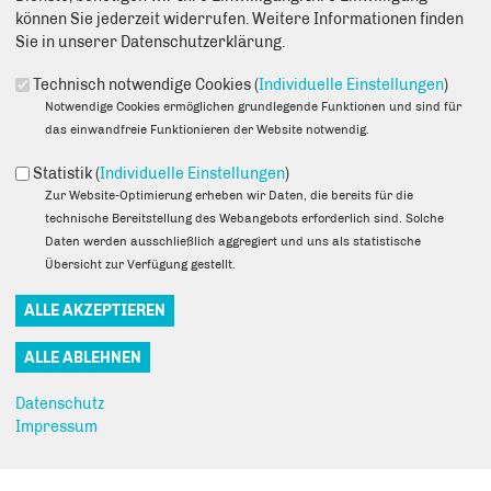
können Sie jederzeit widerrufen. Weitere Informationen finden
Sie in unserer Datenschutzerklärung.
Technisch notwendige Cookies (
Individuelle Einstellungen
)
Notwendige Cookies ermöglichen grundlegende Funktionen und sind für
10.08.2020
das einwandfreie Funktionieren der Website notwendig.
Schriftliche Anfrage
Statistik (
Individuelle Einstellungen
)
des Abgeordneten Danny Freymark (CDU)
Zur Website-Optimierung erheben wir Daten, die bereits für die
vom 10. August 2020 (Eingang beim Abgeordnetenhaus am 11.
technische Bereitstellung des Webangebots erforderlich sind. Solche
August 2020)
Daten werden ausschließlich aggregiert und uns als statistische
zum Thema:
Übersicht zur Verfügung gestellt.
Ehemaliges Polizeigelände Margaretenhöhe
und Antwort vom 25. August 2020 (Eingang beim
Abgeordnetenhaus am 26. Aug. 2020)
Download
Datenschutz
Empfehlen Sie uns!
Impressum