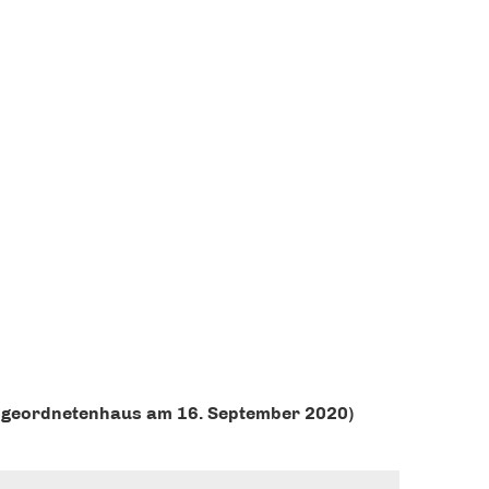
ge­ord­ne­ten­haus am 16. Sep­tem­ber 2020)