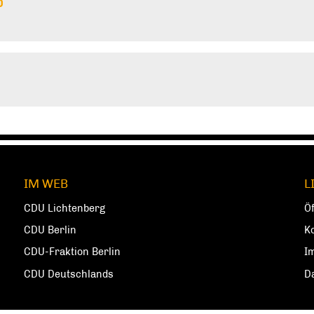
0
IM WEB
L
CDU Lichtenberg
Ö
CDU Berlin
K
CDU-Fraktion Berlin
I
CDU Deutschlands
D