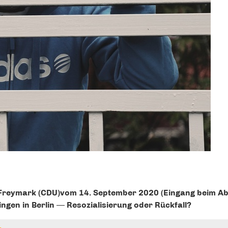
ny Frey­mark (CDU)vom 14. Sep­tem­ber 2020 (Ein­gang beim Ab
n­gen in Ber­lin ― Reso­zia­li­sie­rung oder Rück­fall?