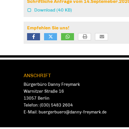
Schriftliche Anfrage vom 14.Septemeber.202
Download
(40 KB)
Empfehlen Sie uns!
Fußbereich
ANSCHRIFT
Bürgerbüro Danny Freymark
Warnitzer Straße 16
13057
Ber­lin
Telefon:
(030) 5483 2604
E-Mail:
buergerbuero@danny-freymark.de