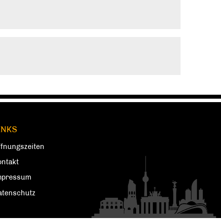
INKS
ffnungszeiten
ontakt
mpressum
atenschutz