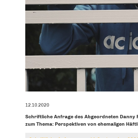
12.10.2020
Schrift­li­che Anfra­ge des Abge­ord­ne­ten Dan­
zum The­ma: Per­spek­ti­ven von ehe­ma­li­gen Häft­li