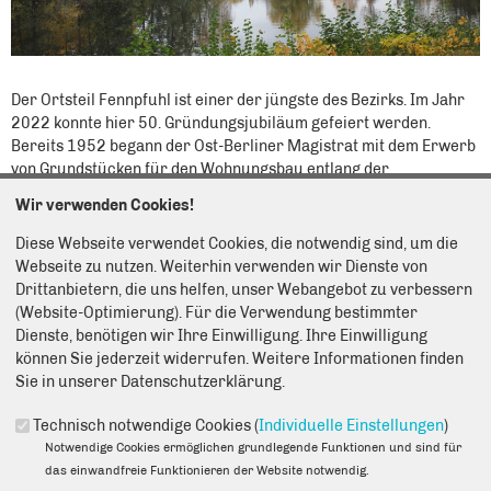
Der Ortsteil Fennpfuhl ist einer der jüngste des Bezirks. Im Jahr
2022 konnte hier 50. Gründungsjubiläum gefeiert werden.
Bereits 1952 begann der Ost-Berliner Magistrat mit dem Erwerb
von Grundstücken für den Wohnungsbau entlang der
Roederstraße. Es dauerte aber noch zwei Jahrzehnte, ehe 1972
Wir verwenden Cookies!
der Grundstein für das erste Wohnhochhaus am Roederplatz
gelegt wurde. Das war die Geburtsstunde für die im „komplexen
Diese Webseite verwendet Cookies, die notwendig sind, um die
Wohnungsbau“ neu entstehende Großsiedlung Fennpfuhl. Bis
Webseite zu nutzen. Weiterhin verwenden wir Dienste von
dahin gab es auf diesen Flächen noch viele Kleingärten und
Drittanbietern, die uns helfen, unser Webangebot zu verbessern
Kleingewerbe. Mehr als zehn Jahre stand das Baugeschehen in
(Website-Optimierung). Für die Verwendung bestimmter
diesem Ortsteil im öffentlichen Interesse. Kaum zu glauben ist in
Dienste, benötigen wir Ihre Einwilligung. Ihre Einwilligung
diesem Zusammenhang, dass der heutige Fennpfuhl während der
können Sie jederzeit widerrufen. Weitere Informationen finden
Bauarbeiten mal trocken gelegt war, denn seinerzeit wurden der
Sie in unserer Datenschutzerklärung.
ursprüngliche Lang- und der Fennpfuhl zum heutigen Fennpfuhl
vereint. Heute leben in diesem Ortsteil knapp 35 000 Einwohner.
Technisch notwendige Cookies (
Individuelle Einstellungen
)
Ihnen steht mit dem Fennpfuhlpark eine Oase der Erholung zur
Notwendige Cookies ermöglichen grundlegende Funktionen und sind für
Verfügung. Die Nähe zur Innenstadt und die gute
das einwandfreie Funktionieren der Website notwendig.