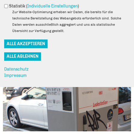
Verkehrsanbindung schätzen die Einwohner ebenso, wie die
Statistik (
Individuelle Einstellungen
)
soziale Infrastruktur und die nachbarschaftliche Atmosphäre.
Zur Website-Optimierung erheben wir Daten, die bereits für die
Auch dank seiner Schulen, Kitas und Kultureinrichtungen ist der
technische Bereitstellung des Webangebots erforderlich sind. Solche
Ortsteil bei Jung und Alt beliebt.
Daten werden ausschließlich aggregiert und uns als statistische
Übersicht zur Verfügung gestellt.
NEUIGKEITEN AUS DEM
FENNPFUHL
Datenschutz
Impressum