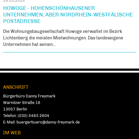
24.03.2025
HOWOGE - HOHENSCHÖNHAUSENER
UNTERNEHMEN, ABER NORDRHEIN-WESTFÄLISCHE
POSTADRESSE
Die Wohnungsbaugesellschaft Howoge verwaltet im Bezirk
Lichtenberg die meisten Mietwohnungen. Das landeseigene
Unternehmen hat seinen...
ANSCHRIFT
Fußbereich
Bürgerbüro Danny Freymark
Warnitzer Straße 16
13057
Ber­lin
Telefon:
(030) 5483 2604
E-Mail:
buergerbuero@danny-freymark.de
IM WEB