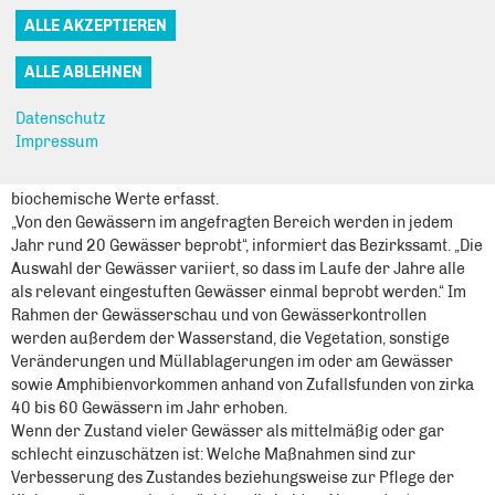
habe Auswirkungen auf die Wasserqualität.
In den nördlichen Ortsteilen des Bezirks Lichtenberg gibt es rund
100 Seen, Pfuhle, Teiche, Biotope, Feuchtgebiete, Gräben,
Rückhaltebecken und ähnliche Gewässer, die beim Bezirksamt
aufgelistet sind. Deren Zustand werde in unterschiedlichen
Datenschutz
Abständen hinsichtlich ihrer Qualität untersucht, so das
Impressum
Bezirksamt. Unter anderem werden Paramater wie Färbung,
Trübung, Geruch, Bodensatz, Sichttiefe, ph-Wert und weitere
biochemische Werte erfasst.
„Von den Gewässern im angefragten Bereich werden in jedem
Jahr rund 20 Gewässer beprobt“, informiert das Bezirkssamt. „Die
Auswahl der Gewässer variiert, so dass im Laufe der Jahre alle
als relevant eingestuften Gewässer einmal beprobt werden.“ Im
Rahmen der Gewässerschau und von Gewässerkontrollen
werden außerdem der Wasserstand, die Vegetation, sonstige
Veränderungen und Müllablagerungen im oder am Gewässer
sowie Amphibienvorkommen anhand von Zufallsfunden von zirka
40 bis 60 Gewässern im Jahr erhoben.
Wenn der Zustand vieler Gewässer als mittelmäßig oder gar
schlecht einzuschätzen ist: Welche Maßnahmen sind zur
Verbesserung des Zustandes beziehungsweise zur Pflege der