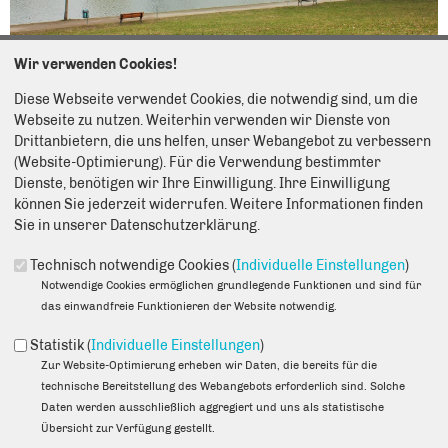
Wir verwenden Cookies!
Diese Webseite verwendet Cookies, die notwendig sind, um die
05.05.2026
Webseite zu nutzen. Weiterhin verwenden wir Dienste von
Drittanbietern, die uns helfen, unser Webangebot zu verbessern
Der Zustand der Kleingewässer im Norden des Bezirks
(Website-Optimierung). Für die Verwendung bestimmter
Lichtenberg kann „allgemein als tendenziell negativ eingeschätzt
Dienste, benötigen wir Ihre Einwilligung. Ihre Einwilligung
werden“. Zu dieser Einschätzung kommt das Bezirksamt
können Sie jederzeit widerrufen. Weitere Informationen finden
Lichtenberg in seiner Antwort auf eine Schriftliche Anfrage der
Sie in unserer Datenschutzerklärung.
Abgeordnetenhausmitglieder Danny Freymark und Prof. Dr.
Martin Pätzold. Beide erkundigten sich beim Senat nach der
Technisch notwendige Cookies (
Individuelle Einstellungen
)
Anzahl und der Quantität der Gewässer in den
Notwendige Cookies ermöglichen grundlegende Funktionen und sind für
Hohenschönhausener Postleitzahlenbereichen 13051 bis 13059.
das einwandfreie Funktionieren der Website notwendig.
Der Senat bat der Zuständigkeit halber das Lichtenberger
Bezirksamt um die entsprechenden Antworten auf die Fragen der
Statistik (
Individuelle Einstellungen
)
beiden Abgeordneten.
Zur Website-Optimierung erheben wir Daten, die bereits für die
Der Grund für den „tendenziell negativen“ Zustand der Gewässer
technische Bereitstellung des Webangebots erforderlich sind. Solche
seien die zunehmend ausbleiben Niederschläge in den
Daten werden ausschließlich aggregiert und uns als statistische
zurückliegenden Jahren, heißt es aus dem Bezirksamt. Dieses
Übersicht zur Verfügung gestellt.
Manko führe zu weiter sinkenden Wasserständen. Das wiederum