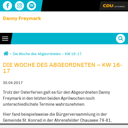
Danny Freymark
Toggle navigation
Sie sind hier
»
Die Woche des Abgeordneten – KW 16-17
DIE WOCHE DES ABGEORDNETEN – KW 16-
DIE WOCHE DES ABGEORDNETEN – KW 16-
17
17
30.04.2017
Trotz der Osterferien galt es für den Abgeordneten Danny
Freymark in den letzten beiden Aprilwochen noch
unterschiedlichste Termine wahrzunehmen.
Hier fand beispielsweise die Bürgerversammlung in der
Gemeinde St. Konrad in der Ahrensfelder Chaussee 79-81,
Falkenberg statt. Über 80 Gäste waren erschienen, um über die