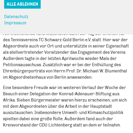
über aktuelle Themen aus der Region diskutierten. Ferner fand
im Anschluss eine Sprechstunde des Abgeordneten im
Datenschutz
Wartenberger Hof Veranstaltungshaus statt. Auch hier gab es
Impressum
gute Gespräche.
Am Wochenende fand letztendlich dann der Tag der offenen Tür
des Tennisvereins TC Schwarz-Gold Berlin e.V. statt. Hier war der
Abgeordnete auch vor Ort und unterstützte in seiner Eigenschaft
als stellvertretender Vorsitzender das Engagement des Vereins.
Außerdem tagte in der letzten Aprilwoche wieder Mals der
Petitionsausschuss. Zusätzlich war er bei der Enthüllung des
Ehrenbürgerporträts von Herrn Prof. Dr. Michael W. Blumenthal
im Abgeordnetenhaus von Berlin anwesenden.
Eine besondere Freude war im weiteren Verlauf der Woche der
Besuch einer Delegation der Konrad-Adenauer-Stiftung aus
Afrika. Sieben Bürgermeister waren hierzu erscheinen, um sich
mit dem Abgeordneten über die Arbeit in der Hauptstadt
auszutauschen. Insbesondere Umwelt- und Klimaschutzpolitik
spielten dabei eine große Rolle. Außerdem fand auch der
Kreisvorstand der CDU Lichtenberg statt an dem er teilnahm.