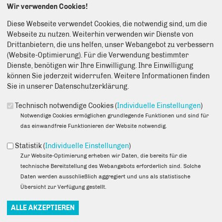
Wir verwenden Cookies!
Stadtenwicklungspläne mit der stellvertretenden
Bezirksbürgermeisterin Frau Monteiro und dem Abgeordneten
Diese Webseite verwendet Cookies, die notwendig sind, um die
Danny Freymark zu diskutieren. Mit dabei war auch der
Webseite zu nutzen. Weiterhin verwenden wir Dienste von
Eigentümer der zu bebauenden Fläche, die CD Deutsche
Drittanbietern, die uns helfen, unser Webangebot zu verbessern
Eigenheim AG.
(Website-Optimierung). Für die Verwendung bestimmter
Dienste, benötigen wir Ihre Einwilligung. Ihre Einwilligung
Über 1200 Wohneinheiten sollen bis zum Jahr 2019 in
können Sie jederzeit widerrufen. Weitere Informationen finden
Falkenberg entstehen und natürlich spielten dabei die Fragen der
Sie in unserer Datenschutzerklärung.
Infrastruktur eine große Rolle. Bedeutende Themen waren in
diesem Zusammenhang verkehrspolitische, aber auch Aspekte
Technisch notwendige Cookies (
Individuelle Einstellungen
)
einer Neuansiedlung von Unternehmen und Ärzten. Darüber
Notwendige Cookies ermöglichen grundlegende Funktionen und sind für
hinaus war es den Anwohnern besonders wichtig, sowohl auf die
das einwandfreie Funktionieren der Website notwendig.
Problematik einer Verkehrsberuhigung in der Marie-Elisabeth-
von-Humboldt-Straße hinzuweisen, als auch die Ortsumfahrung
Statistik (
Individuelle Einstellungen
)
Ahrensfelde nochmals zu diskutieren. Ein ausführliches Protokoll
Zur Website-Optimierung erheben wir Daten, die bereits für die
dieser Veranstaltung gibt es separat und kann beispielsweise im
technische Bereitstellung des Webangebots erforderlich sind. Solche
Bürgerbüro angefragt werden.
Daten werden ausschließlich aggregiert und uns als statistische
Übersicht zur Verfügung gestellt.
Außerdem fanden wieder diverse Bürgergespräche statt.
Insbesondere die Veranstaltung „Kaffee des Abgeordneten“,
welche einmal im Monat im Bürgerbüro stattfindet, hat sich sehr
etabliert. Anwesend waren hierzu 10 Gäste, welche gemeinsam