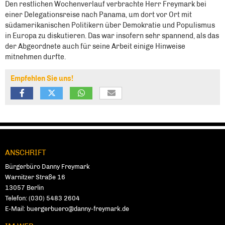
Den restlichen Wochenverlauf verbrachte Herr Freymark bei
einer Delegationsreise nach Panama, um dort vor Ort mit
südamerikanischen Politikern über Demokratie und Populismus
in Europa zu diskutieren. Das war insofern sehr spannend, als das
der Abgeordnete auch für seine Arbeit einige Hinweise
mitnehmen durfte.
Empfehlen Sie uns!
ANSCHRIFT
Fußbereich
Bürgerbüro Danny Freymark
Warnitzer Straße 16
13057
Ber­lin
Telefon:
(030) 5483 2604
E-Mail:
buergerbuero@danny-freymark.de