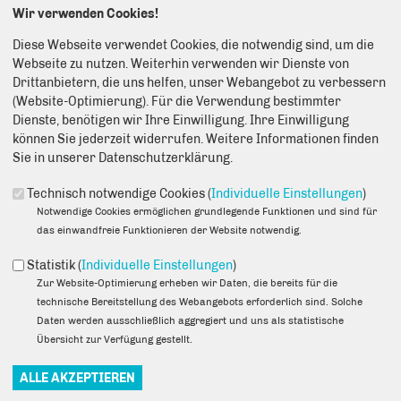
Wir verwenden Cookies!
Diese Webseite verwendet Cookies, die notwendig sind, um die
Webseite zu nutzen. Weiterhin verwenden wir Dienste von
01.02.2024
Drittanbietern, die uns helfen, unser Webangebot zu verbessern
(Website-Optimierung). Für die Verwendung bestimmter
Dienste, benötigen wir Ihre Einwilligung. Ihre Einwilligung
können Sie jederzeit widerrufen. Weitere Informationen finden
Sie in unserer Datenschutzerklärung.
Technisch notwendige Cookies (
Individuelle Einstellungen
)
1. Februar 2024 | Ich bin Kon­stan­tin und habe mein Prak­ti­kum bei
Notwendige Cookies ermöglichen grundlegende Funktionen und sind für
Dan­ny Frey­mark vom 19. Janu­ar 2024 bis zum 1. Febru­ar 2024
das einwandfreie Funktionieren der Website notwendig.
gemacht. Auf die Idee, bei Dan­ny mein Prak­ti­kum durch­zu­füh­ren,
kam ich durch Nach­bar­schafts­tref­fen und Ver­an­stal­tun­gen, die
Statistik (
Individuelle Einstellungen
)
von sei­nem Büro und ihm aus­ge­rich­tet wer­den und zu denen alle
Zur Website-Optimierung erheben wir Daten, die bereits für die
Hohen­schön­hau­se­ner regel­mä­ßig ein­ge­la­den sind. Ich woll­te
technische Bereitstellung des Webangebots erforderlich sind. Solche
einen Ein­bli­ck hin­ter die Kulis­sen und in den Arbeits­all­tag eines
Daten werden ausschließlich aggregiert und uns als statistische
Poli­ti­kers und eines Bür­ger­bü­ros erhal­ten und das hat auch sehr
Übersicht zur Verfügung gestellt.
gut funk­tio­niert. Ich habe die meis­te Zeit im Büro mit­ge­hol­fen,
zum Bei­spiel bei Bür­ger­ge­sprä­chen gehol­fen, Noti­zen gemacht,
und, da ich sehr gut Rus­si­sch spre­che, bei der Über­set­zung