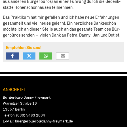
aus ande­ren Bür­ger­bü­ros) an einer Füh­rung durch die Gedenk­
stät­te Hohen­schön­hau­sen teil­neh­men.
Das Prak­ti­kum hat mir gefal­len und ich habe neue Erfah­run­gen
gesam­melt und viel neu­es gelernt. Ein herz­li­ches Dan­ke­schön
möch­te ich an die­ser Stel­le auch an das gesam­te Team des Bür­
ger­bü­ros sen­den – vie­len Dank an Petra, Dan­ny, Jan und Det­lef.
Empfehlen Sie uns!
ANSCHRIFT
Fußbereich
Bürgerbüro Danny Freymark
Warnitzer Straße 16
13057
Ber­lin
Telefon:
(030) 5483 2604
E-Mail:
buergerbuero@danny-freymark.de