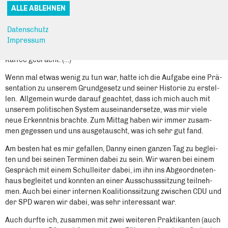
gehol­fen. Eine wei­te­re Auf­ga­be bestand dar­in, eine Excel-Tabel­le
mit wich­ti­gen Kon­tak­ten zu erstel­len. Zu mei­nem Tätig­kei­ten­feld
gehör­te aber auch die all­ge­mei­ne Büro­or­ga­ni­sa­ti­on. Das heißt,
Datenschutz
ich bin auch mal mit den Mit­ar­bei­tern ein­kau­fen gegan­gen, habe
Impressum
Kiez­ver­an­stal­tun­gen mit vor­be­rei­tet und auch mal Gäs­ten einen
Kaf­fee gebracht. (…)
Wenn mal etwas wenig zu tun war, hat­te ich die Auf­ga­be eine Prä­
sen­ta­ti­on zu unse­rem Grund­ge­setz und sei­ner His­to­rie zu erstel­
len. All­ge­mein wur­de dar­auf geach­tet, dass ich mich auch mit
unse­rem poli­ti­schen Sys­tem aus­ein­an­der­set­ze, was mir vie­le
neue Erkennt­nis brach­te. Zum Mit­tag haben wir immer zusam­
men geges­sen und uns aus­ge­tauscht, was ich sehr gut fand.
Am bes­ten hat es mir gefal­len, Dan­ny einen gan­zen Tag zu beglei­
ten und bei sei­nen Ter­mi­nen dabei zu sein. Wir waren bei einem
Gespräch mit einem Schul­lei­ter dabei, im ihn ins Abge­ord­ne­ten­
haus beglei­tet und konn­ten an einer Aus­schuss­sit­zung teil­neh­
men. Auch bei einer inter­nen Koali­ti­ons­sit­zung zwi­schen CDU und
der SPD waren wir dabei, was sehr inter­es­sant war.
Auch durf­te ich, zusam­men mit zwei wei­te­ren Prak­ti­kan­ten (auch